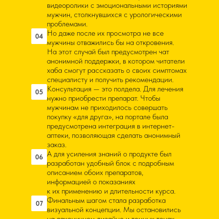
видеоролики с эмоциональными историями
мужчин, столкнувшихся с урологическими
проблемами.
Но даже после их просмотра не все
04
мужчины отважились бы на откровения.
На этот случай был предусмотрен чат
анонимной поддержки, в котором читатели
хаба смогут рассказать о своих симптомах
специалисту и получить рекомендации.
Консультация — это полдела. Для лечения
05
нужно приобрести препарат. Чтобы
мужчинам не приходилось совершать
покупку «для друга», на портале была
предусмотрена интеграция в интернет-
аптеки, позволяющая сделать анонимный
заказ.
А для усиления знаний о продукте был
06
разработан удобный блок с подробным
описанием обоих препаратов,
информацией о показаниях
к их применению и длительности курса.
Финальным шагом стала разработка
07
визуальной концепции. Мы остановились
на лаконичном дизайне и темных тонах.