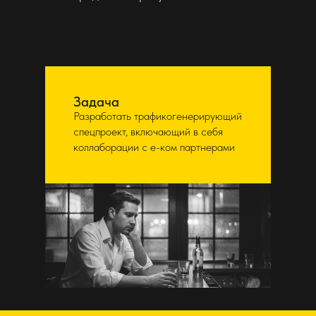
Задача
Разработать трафикогенерирующий
спецпроект, включающий в себя
коллаборации с е-ком партнерами